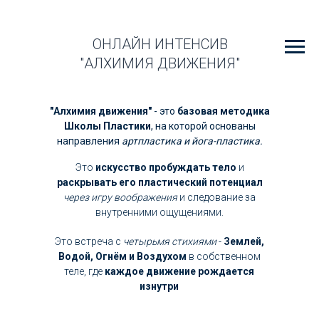
ОНЛАЙН ИНТЕНСИВ
"АЛХИМИЯ ДВИЖЕНИЯ"
"Алхимия движения"
- это
базовая методика
Школы Пластики
, на которой основаны
направления
артпластика и йога-пластика.
Это
искусство пробуждать тело
и
раскрывать его пластический потенциал
через игру воображения
и следование за
внутренними ощущениями.
Это встреча с
четырьмя стихиями
-
Землей,
Водой, Огнём и Воздухом
в собственном
теле, где
каждое движение рождается
изнутри