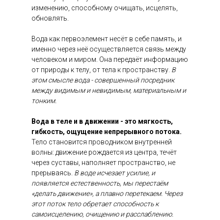
изменению, способному очищать, исцелять,
обновлять.
Вода как первоэлемент несёт в себе память, и
именно через неё осуществляется связь между
человеком и миром. Она передаёт информацию
от природы к телу, от тела к пространству.
В
этом смысле вода - совершенный посредник
между видимым и невидимым, материальным и
тонким.
Вода в теле и в движении - это мягкость,
гибкость, ощущение непрерывного потока.
Тело становится проводником внутренней
волны: движение рождается из центра, течёт
через суставы, наполняет пространство, не
прерываясь.
В воде исчезает усилие, и
появляется естественность, мы перестаём
«делать движение», а плавно перетекаем. Через
этот поток тело обретает способность к
самоисцелению, очищению и расслаблению.