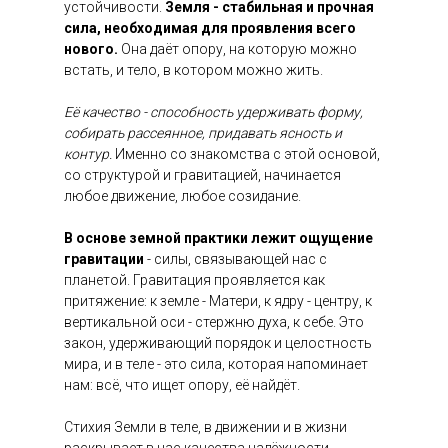
устойчивости.
Земля - стабильная и прочная
сила, необходимая для проявления всего
нового.
Она даёт опору, на которую можно
встать, и тело, в котором можно жить.
Её качество - способность удерживать форму,
собирать рассеянное, придавать ясность и
контур.
Именно со знакомства с этой основой,
со структурой и гравитацией, начинается
любое движение, любое созидание.
В основе земной практики лежит ощущение
гравитации
- силы, связывающей нас с
планетой. Гравитация проявляется как
притяжение: к земле - Матери, к ядру - центру, к
вертикальной оси - стержню духа, к себе. Это
закон, удерживающий порядок и целостность
мира, и в теле - это сила, которая напоминает
нам: всё, что ищет опору, её найдёт.
Стихия Земли в теле, в движении и в жизни